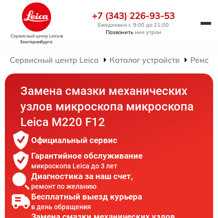
+7 (343) 226-93-53
Ежедневно с 9:00 до 21:00
Позвонить
мне утром
Сервисный центр Leica
в
Екатеринбурге
Сервисный центр Leica
Каталог устройств
Ремонт
Замена смазки механических
узлов микроскопа микроскопа
Leica M220 F12
Официальный сервис
Гарантийное обслуживание
микроскопа Leica до 3 лет
Диагностика за наш счет,
ремонт по желанию
Бесплатный выезд курьера
в день обращения
Замена смазки механических узлов