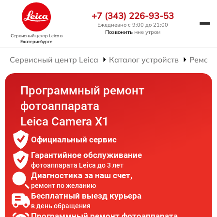
+7 (343) 226-93-53
Ежедневно с 9:00 до 21:00
Позвонить
мне утром
Сервисный центр Leica
в
Екатеринбурге
Сервисный центр Leica
Каталог устройств
Ремонт
Программный ремонт
фотоаппарата
Leica Camera X1
Официальный сервис
Гарантийное обслуживание
фотоаппарата Leica до 3 лет
Диагностика за наш счет,
ремонт по желанию
Бесплатный выезд курьера
в день обращения
Программный ремонт фотоаппарата