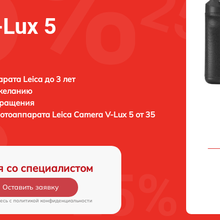
-Lux 5
рата Leica до 3 лет
 желанию
бращения
фотоаппарата
Leica Camera V-Lux 5 от 35
я со специалистом
Оставить заявку
есь c
политикой конфиденциальности