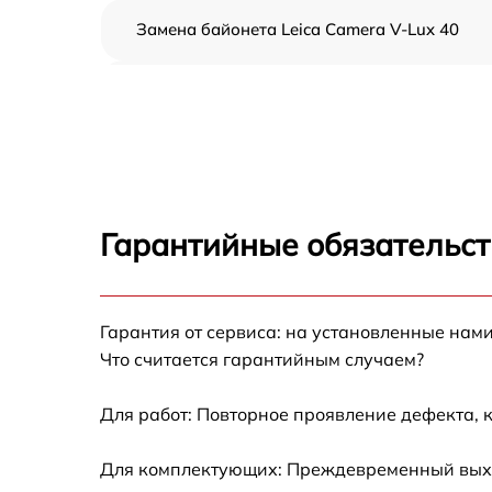
Замена байонета Leica Camera V-Lux 40
Чистка CCD/CMOS матрицы Leica Camera V-
Lux 40
Устранение битых пикселей на CCD/CMOS
матрице Leica Camera V-Lux 40
Замена платы отсека карты памяти Leica
Camera V-Lux 40
Гарантийные обязательст
Замена материнской платы Leica Camera V-
Lux 40
Гарантия от сервиса: на установленные нами
Замена затвора Leica Camera V-Lux 40
Что считается гарантийным случаем?
Замена корпуса Leica Camera V-Lux 40
Для работ: Повторное проявление дефекта, 
Замена контроллера питания Leica Camera
Для комплектующих: Преждевременный выход
V-Lux 40