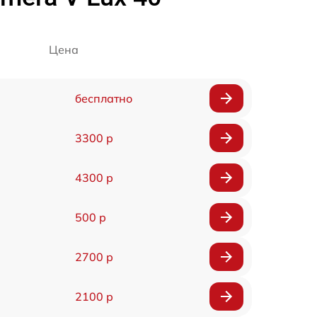
Цена
бесплатно
3300 р
4300 р
500 р
2700 р
2100 р