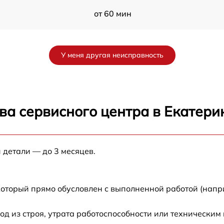
от 60 мин
от 60 мин
У меня другая неисправность
от 60 мин
от 60 мин
ва сервисного центра в Екатери
от 60 мин
 детали — до 3 месяцев.
от 60 мин
от 60 мин
который прямо обусловлен с выполненной работой (напр
от 60 мин
 из строя, утрата работоспособности или техническим