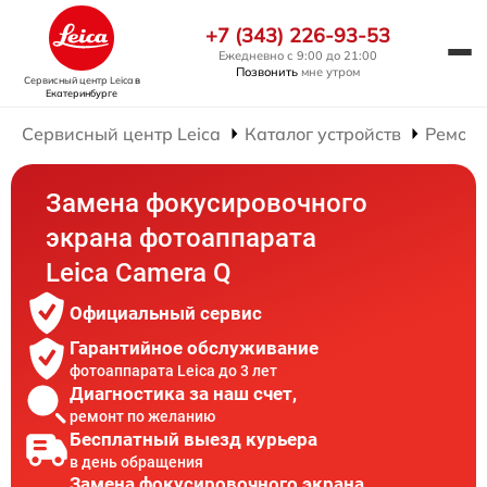
+7 (343) 226-93-53
Ежедневно с 9:00 до 21:00
Позвонить
мне утром
Сервисный центр Leica
в
Екатеринбурге
Сервисный центр Leica
Каталог устройств
Ремонт
Замена фокусировочного
экрана фотоаппарата
Leica Camera Q
Официальный сервис
Гарантийное обслуживание
фотоаппарата Leica до 3 лет
Диагностика за наш счет,
ремонт по желанию
Бесплатный выезд курьера
в день обращения
Замена фокусировочного экрана