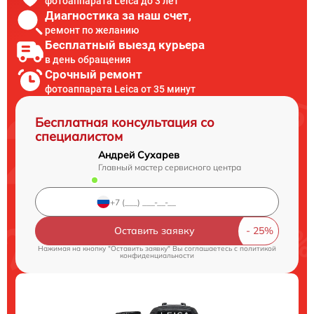
фотоаппарата Leica до 3 лет
Диагностика за наш счет,
ремонт по желанию
Бесплатный выезд курьера
в день обращения
Срочный ремонт
фотоаппарата Leica от 35 минут
Бесплатная консультация со
специалистом
Андрей Сухарев
Главный мастер сервисного центра
Оставить заявку
Нажимая на кнопку "Оставить заявку" Вы соглашаетесь c
политикой
конфиденциальности