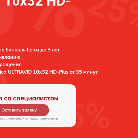
 10x32 HD-
о бинокля Leica до 3 лет
 желанию
бращения
ica ULTRAVID 10x32 HD-Plus от 35 минут
я со специалистом
Оставить заявку
есь c
политикой конфиденциальности