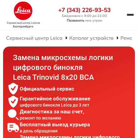
+7 (343) 226-93-53
Ежедневно с 9:00 до 21:00
Позвонить
мне утром
Сервисный центр Leica
в
Екатеринбурге
Сервисный центр Leica
Каталог устройств
Ремонт
Замена микросхемы логики
цифрового бинокля
Leica Trinovid 8x20 BCA
Официальный сервис
Гарантийное обслуживание
цифрового бинокля Leica до 3 лет
Диагностика за наш счет,
ремонт по желанию
Бесплатный выезд курьера
в день обращения
Замена микросхемы логики цифрового