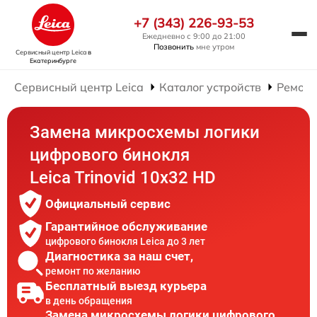
+7 (343) 226-93-53
Ежедневно с 9:00 до 21:00
Позвонить
мне утром
Сервисный центр Leica
в
Екатеринбурге
Сервисный центр Leica
Каталог устройств
Ремонт
Замена микросхемы логики
цифрового бинокля
Leica Trinovid 10x32 HD
Официальный сервис
Гарантийное обслуживание
цифрового бинокля Leica до 3 лет
Диагностика за наш счет,
ремонт по желанию
Бесплатный выезд курьера
в день обращения
Замена микросхемы логики цифрового