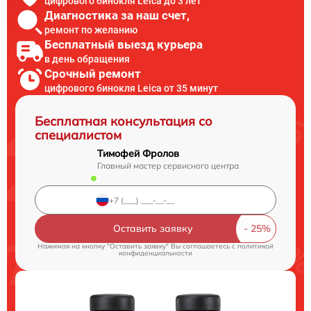
цифрового бинокля Leica до 3 лет
Диагностика за наш счет,
ремонт по желанию
Бесплатный выезд курьера
в день обращения
Срочный ремонт
цифрового бинокля Leica от 35 минут
Бесплатная консультация со
специалистом
Тимофей Фролов
Главный мастер сервисного центра
Оставить заявку
Нажимая на кнопку "Оставить заявку" Вы соглашаетесь c
политикой
конфиденциальности