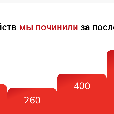
йств
мы починили
за посл
400
260