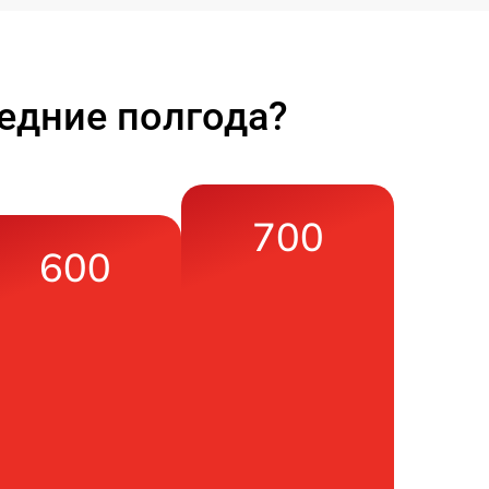
едние полгода?
700
600