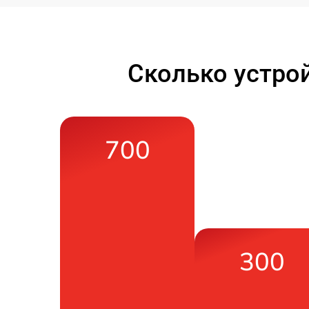
Сколько устро
700
300